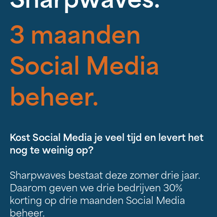
Sharpwaves.
3 maanden
Social Media
Home
beheer.
Diensten
‣
Kost Social Media je veel tijd en levert het
—
Strategie
nog te weinig op?
—
Online
Sharpwaves bestaat deze zomer drie jaar.
Marketing
Daarom geven we drie bedrijven 30%
korting op drie maanden Social Media
—
Offline
beheer.