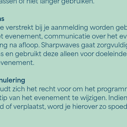
assen of niet langer gebruiken.
ns
e verstrekt bij je aanmelding worden geb
het evenement, communicatie over het 
ng na afloop. Sharpwaves gaat zorgvuld
 en gebruikt deze alleen voor doeleinde
evenement.
nulering
dt zich het recht voor om het programma
stip van het evenement te wijzigen. Indi
 of verplaatst, word je hierover zo spoed