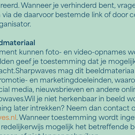
treerd. Wanneer je verhinderd bent, vrage
n via de daarvoor bestemde link of door 
anisator.
dmateriaal
ement kunnen foto- en video-opnames w
lden geef je toestemming dat je mogelij
acht.Sharpwaves mag dit beeldmateriaal
romotie- en marketingdoeleinden, waaro
ial media, nieuwsbrieven en andere onlin
pwaves.Wil je niet herkenbaar in beeld 
ming later intrekken? Neem dan contact o
es.nl
. Wanneer toestemming wordt inget
edelijkerwijs mogelijk het betreffende 