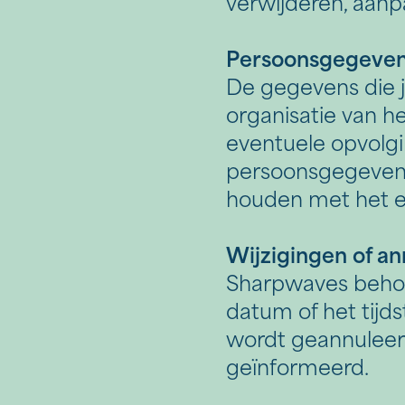
verwijderen, aanp
Persoonsgegeve
De gegevens die j
Home
organisatie van 
eventuele opvolgi
Diensten
‣
persoonsgegevens
houden met het 
—
Strategie
Wijzigingen of an
—
Online Marketing
Sharpwaves behou
—
Offline Marketing
datum of het tijd
wordt geannuleerd
—
Contentcreatie
geïnformeerd.