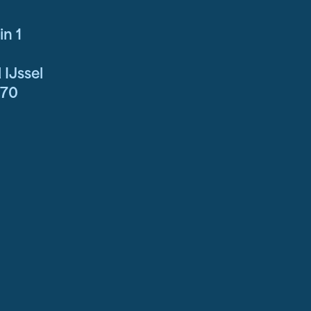
in 1
 IJssel
270