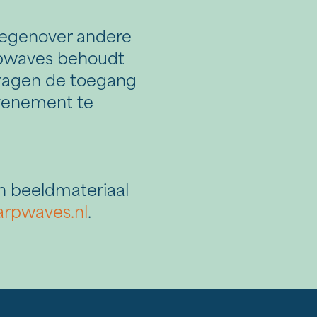
tegenover andere
rpwaves behoudt
dragen de toegang
evenement te
an beeldmateriaal
rpwaves.nl
.