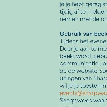
je je hebt geregis
tijdig af te melde
nemen met de org
Gebruik van beel
Tijdens het even
Door je aan te me
beeld wordt gebr
communicatie-, p
op de website, soc
uitingen van Shar
wil je je toestem
events@sharpwav
Sharpwaves waar r