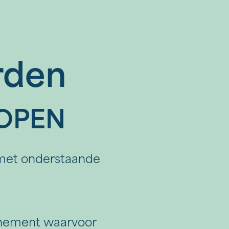
rden
OPEN
 met onderstaande
venement waarvoor