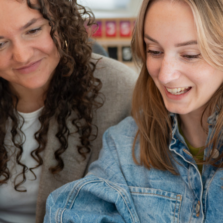
Home
Diensten
‣