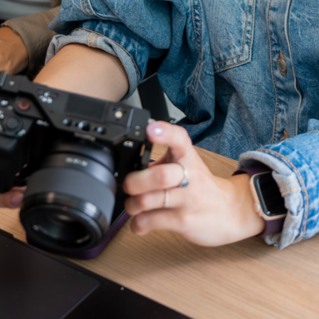
—
Strategie
—
Online
Marketing
—
Offline
Marketing
—
Contentcreatie
Over ons
Contact