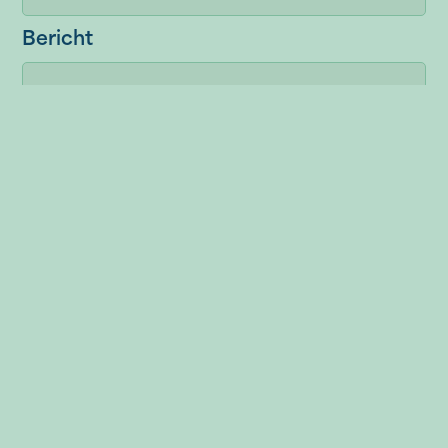
Bericht
Social
Adres
Instagram
Filosofentuin 1
Facebook
2908XA
LinkedIn
Capelle a/d IJssel
TikTok
010 304 5270