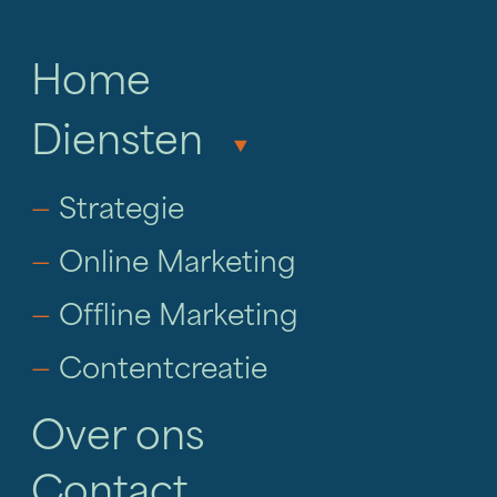
jouw site bezoekt,
ontwikkelen we gerichte
Home
strategieën om leads op te
volgen en om te zetten in
Diensten
‣
klanten. Zo helpen we niet
alleen met jouw marketing
—
Strategie
maar ook het sales proces.
—
Online Marketing
—
Offline Marketing
—
Contentcreatie
Over ons
Contact