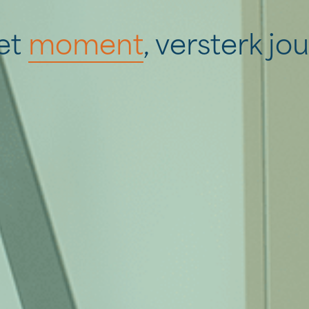
et
moment
, versterk j