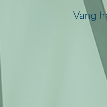
—
Online Marketing
—
Offline Marketing
Vang h
—
Contentcreatie
Over ons
Contact