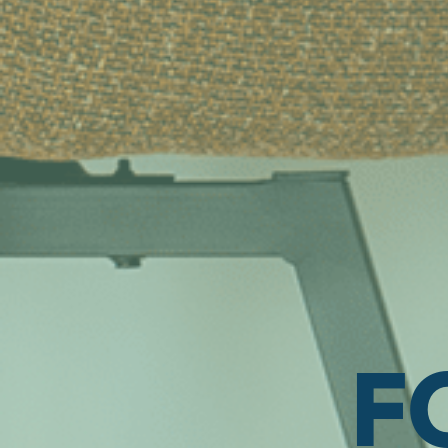
Home
Diensten
‣
F
—
Strategie