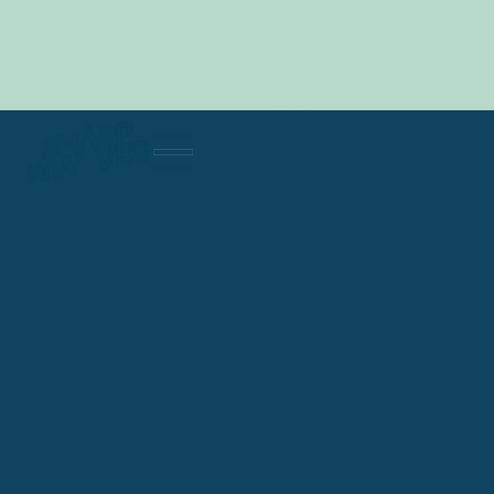
ONLINE ADVERTISING
E-mailmarketing
CMS Beheer
Lead Generation
SEA
Online Advertising
Social Media Beheer
SEO
Webdevelopment