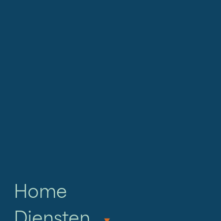
Home
Diensten
‣