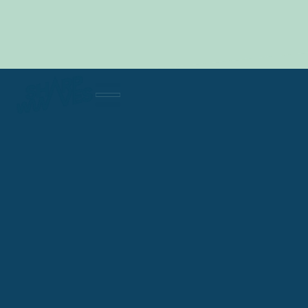
CMS BEHEER
E-mailmarketing
Lead Generation
SEA
Online Advertising
Social Media Beheer
SEO
Webdevelopment