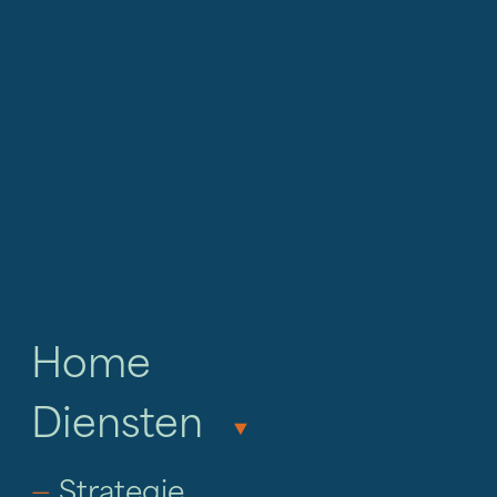
BRANDING
Visuele
storytelling
met
impact
Home
Diensten
‣
—
Strategie