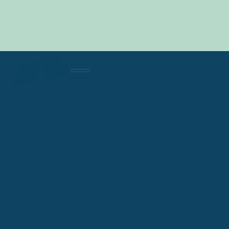
STORYTELLING
Data analytics
Branding
Marketingstrategie
Ready to create waves?